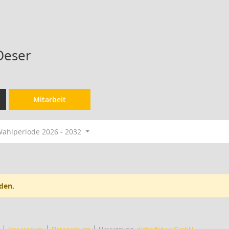
Oeser
Mitarbeit
ahlperiode 2026 - 2032
den.