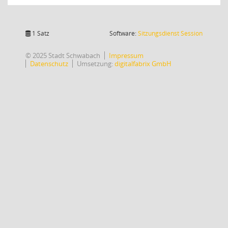
(Wird in
1 Satz
Software:
Sitzungsdienst
Session
© 2025 Stadt Schwabach
Impressum
Datenschutz
Umsetzung:
digitalfabrix GmbH