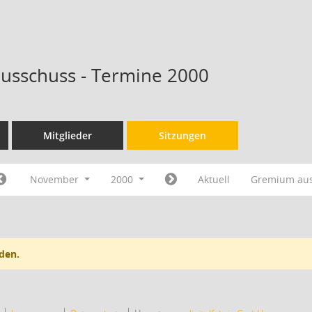
ausschuss - Termine 2000
Mitglieder
Sitzungen
November
2000
Aktuell
Gremium au
den.