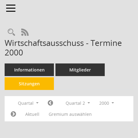
Toggle navigation
RSS-Feed
Wirtschaftsausschuss - Termine
2000
Informationen
Mitglieder
Sitzungen
Quartal
Quartal 2
2000
Aktuell
Gremium auswählen