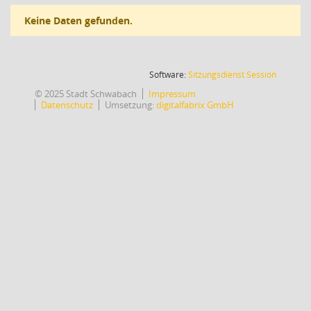
Keine Daten gefunden.
(Wird in
Software:
Sitzungsdienst
Session
© 2025 Stadt Schwabach
Impressum
Datenschutz
Umsetzung:
digitalfabrix GmbH