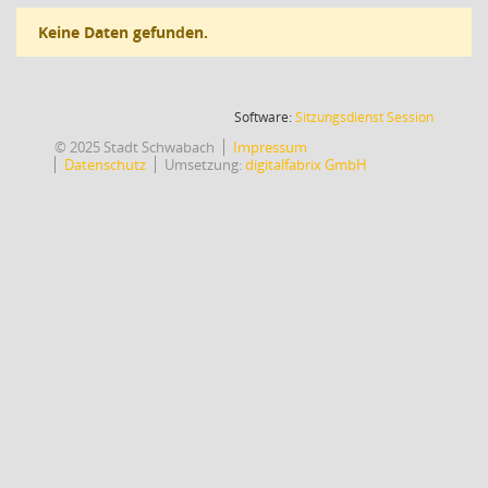
Keine Daten gefunden.
(Wird in
Software:
Sitzungsdienst
Session
© 2025 Stadt Schwabach
Impressum
Datenschutz
Umsetzung:
digitalfabrix GmbH