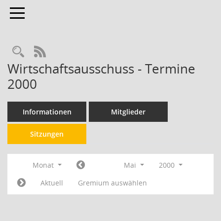
Toggle navigation
RSS-Feed
Wirtschaftsausschuss - Termine
2000
Informationen
Mitglieder
Sitzungen
Monat
Mai
2000
Aktuell
Gremium auswählen