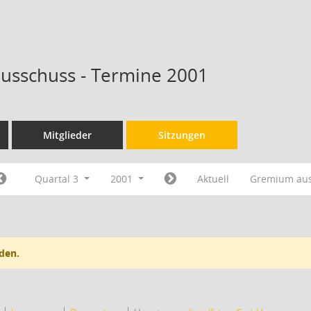
ausschuss - Termine 2001
Mitglieder
Sitzungen
Quartal 3
2001
Aktuell
Gremium au
den.