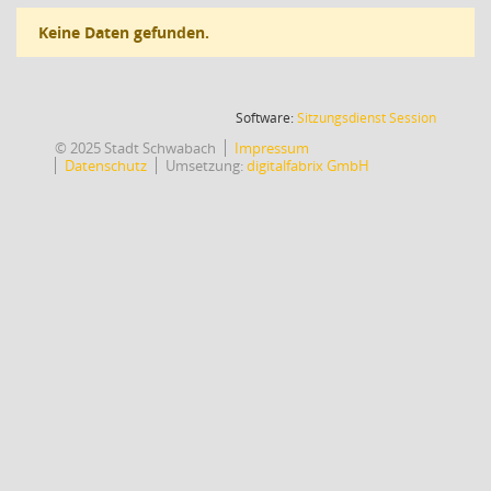
Keine Daten gefunden.
(Wird in
Software:
Sitzungsdienst
Session
© 2025 Stadt Schwabach
Impressum
Datenschutz
Umsetzung:
digitalfabrix GmbH