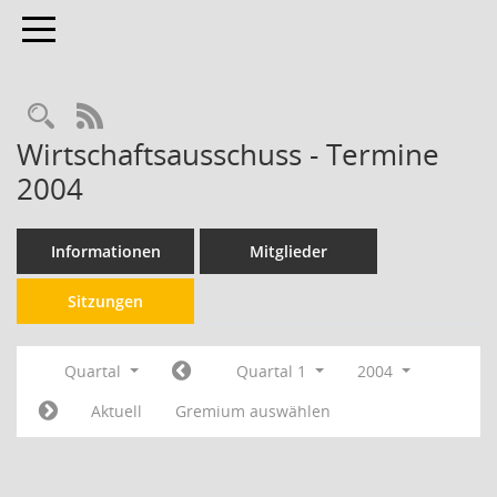
Toggle navigation
RSS-Feed
Wirtschaftsausschuss - Termine
2004
Informationen
Mitglieder
Sitzungen
Quartal
Quartal 1
2004
Aktuell
Gremium auswählen