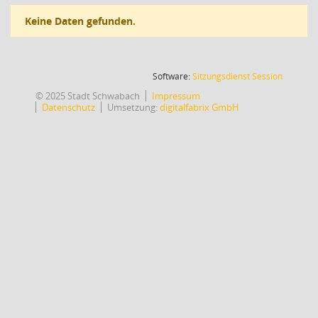
Keine Daten gefunden.
(Wird in
Software:
Sitzungsdienst
Session
© 2025 Stadt Schwabach
Impressum
Datenschutz
Umsetzung:
digitalfabrix GmbH