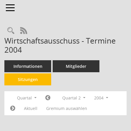
Toggle navigation
RSS-Feed
Wirtschaftsausschuss - Termine
2004
Informationen
Mitglieder
Sitzungen
Quartal
Quartal 2
2004
Aktuell
Gremium auswählen