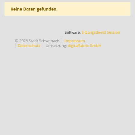
Keine Daten gefunden.
(Wird in
Software:
Sitzungsdienst
Session
© 2025 Stadt Schwabach
Impressum
Datenschutz
Umsetzung:
digitalfabrix GmbH