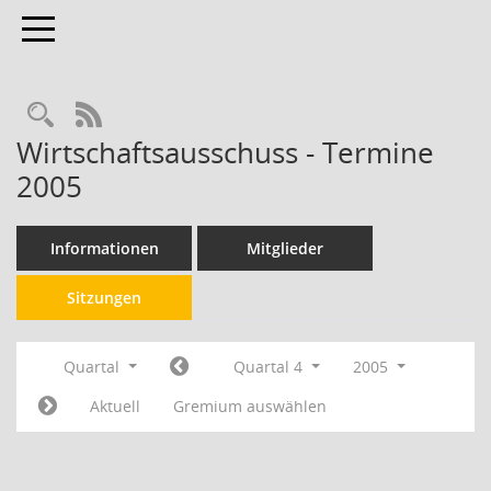
Toggle navigation
RSS-Feed
Wirtschaftsausschuss - Termine
2005
Informationen
Mitglieder
Sitzungen
Quartal
Quartal 4
2005
Aktuell
Gremium auswählen