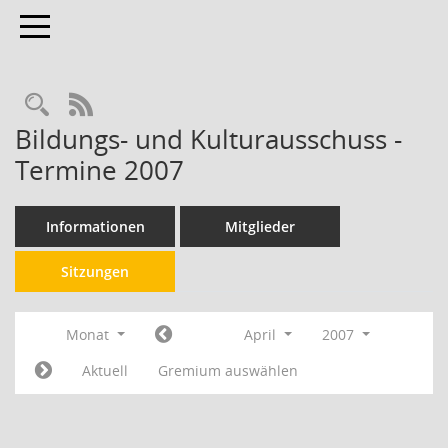
Toggle navigation
RSS-Feed
Bildungs- und Kulturausschuss -
Termine 2007
Informationen
Mitglieder
Sitzungen
Monat
April
2007
Aktuell
Gremium auswählen