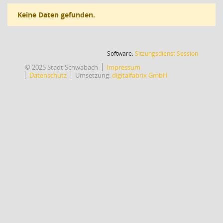
Keine Daten gefunden.
(Wird in
Software:
Sitzungsdienst
Session
© 2025 Stadt Schwabach
Impressum
Datenschutz
Umsetzung:
digitalfabrix GmbH