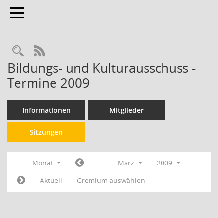
Toggle navigation
RSS-Feed
Bildungs- und Kulturausschuss -
Termine 2009
Informationen
Mitglieder
Sitzungen
Monat
März
2009
Aktuell
Gremium auswählen