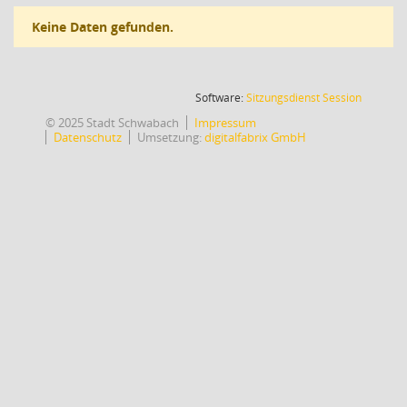
Keine Daten gefunden.
(Wird in
Software:
Sitzungsdienst
Session
© 2025 Stadt Schwabach
Impressum
Datenschutz
Umsetzung:
digitalfabrix GmbH