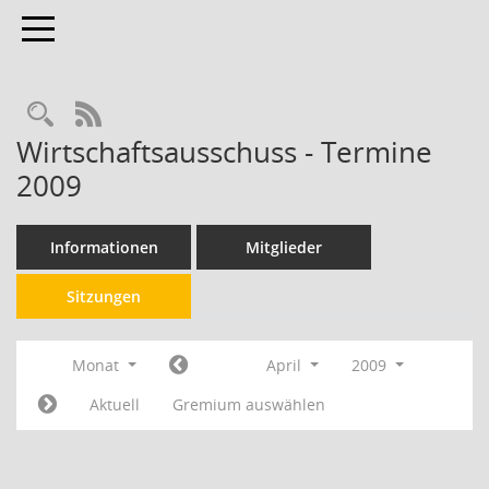
Toggle navigation
RSS-Feed
Wirtschaftsausschuss - Termine
2009
Informationen
Mitglieder
Sitzungen
Monat
April
2009
Aktuell
Gremium auswählen