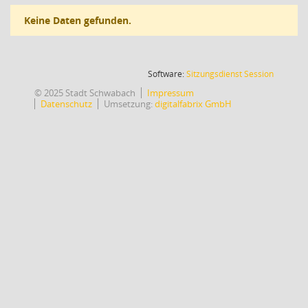
Keine Daten gefunden.
(Wird in
Software:
Sitzungsdienst
Session
© 2025 Stadt Schwabach
Impressum
Datenschutz
Umsetzung:
digitalfabrix GmbH