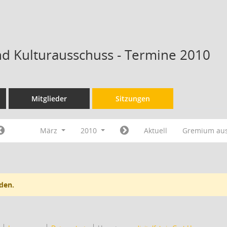
nd Kulturausschuss - Termine 2010
Mitglieder
Sitzungen
März
2010
Aktuell
Gremium au
den.