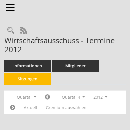
Toggle navigation
RSS-Feed
Wirtschaftsausschuss - Termine
2012
Informationen
Mitglieder
Sitzungen
Quartal
Quartal 4
2012
Aktuell
Gremium auswählen