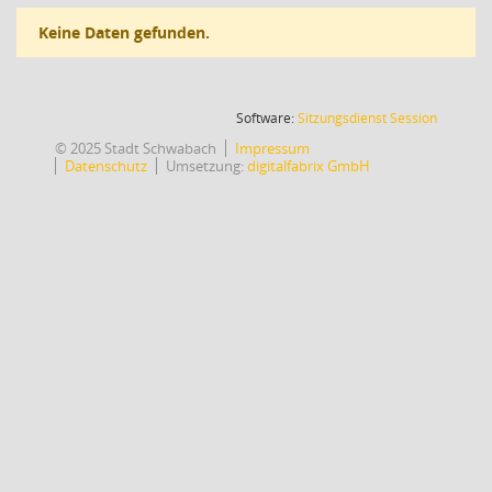
Keine Daten gefunden.
(Wird in
Software:
Sitzungsdienst
Session
© 2025 Stadt Schwabach
Impressum
Datenschutz
Umsetzung:
digitalfabrix GmbH