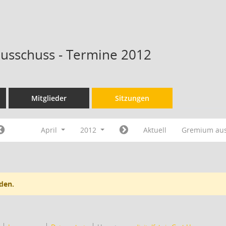
ausschuss - Termine 2012
Mitglieder
Sitzungen
April
2012
Aktuell
Gremium au
den.