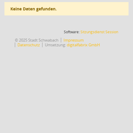
Keine Daten gefunden.
(Wird in
Software:
Sitzungsdienst
Session
© 2025 Stadt Schwabach
Impressum
Datenschutz
Umsetzung:
digitalfabrix GmbH