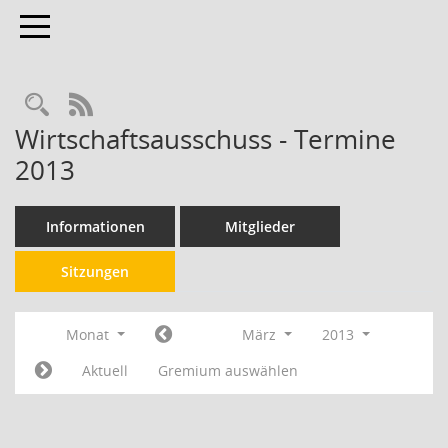
Toggle navigation
RSS-Feed
Wirtschaftsausschuss - Termine
2013
Informationen
Mitglieder
Sitzungen
Monat
März
2013
Aktuell
Gremium auswählen