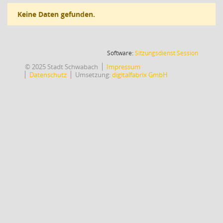
Keine Daten gefunden.
(Wird in
Software:
Sitzungsdienst
Session
© 2025 Stadt Schwabach
Impressum
Datenschutz
Umsetzung:
digitalfabrix GmbH