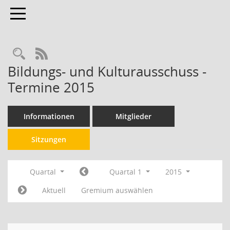
Toggle navigation
RSS-Feed
Bildungs- und Kulturausschuss -
Termine 2015
Informationen
Mitglieder
Sitzungen
Quartal
Quartal 1
2015
Aktuell
Gremium auswählen