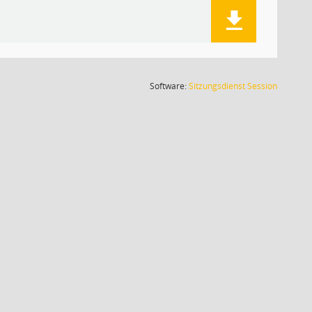
(Wird in
Software:
Sitzungsdienst
Session