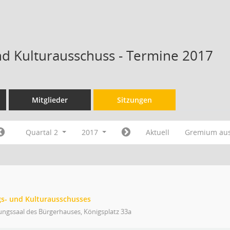
nd Kulturausschuss - Termine 2017
Mitglieder
Sitzungen
Quartal 2
2017
Aktuell
Gremium au
gs- und Kulturausschusses
ungssaal des Bürgerhauses, Königsplatz 33a