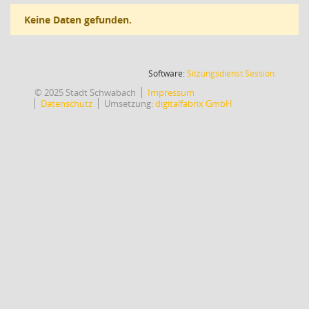
Keine Daten gefunden.
(Wird in
Software:
Sitzungsdienst
Session
© 2025 Stadt Schwabach
Impressum
Datenschutz
Umsetzung:
digitalfabrix GmbH