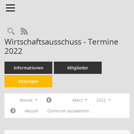
Toggle navigation
RSS-Feed
Wirtschaftsausschuss - Termine
2022
Informationen
Mitglieder
Sitzungen
Monat
März
2022
Aktuell
Gremium auswählen