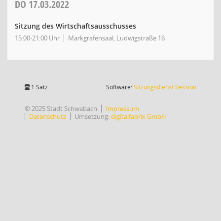
DO
17.03.2022
Sitzung des Wirtschaftsausschusses
15:00-21:00 Uhr
Markgrafensaal, Ludwigstraße 16
(Wird in
1 Satz
Software:
Sitzungsdienst
Session
© 2025 Stadt Schwabach
Impressum
Datenschutz
Umsetzung:
digitalfabrix GmbH