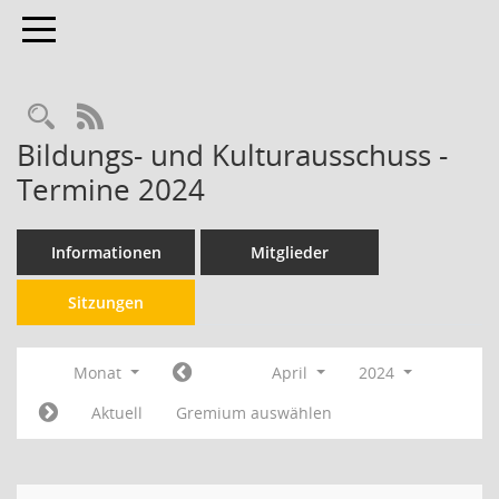
Toggle navigation
RSS-Feed
Bildungs- und Kulturausschuss -
Termine 2024
Informationen
Mitglieder
Sitzungen
Monat
April
2024
Aktuell
Gremium auswählen