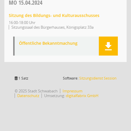
MO
15.04.2024
Sitzung des Bildungs- und Kulturausschusses
16:00-18:00 Uhr
Sitzungssaal des Bürgerhauses, Königsplatz 33a
Öffentliche Bekanntmachung
(Wird in
1 Satz
Software:
Sitzungsdienst
Session
© 2025 Stadt Schwabach
Impressum
Datenschutz
Umsetzung:
digitalfabrix GmbH