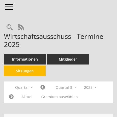
Toggle navigation
RSS-Feed
Wirtschaftsausschuss - Termine
2025
Informationen
Mitglieder
Sitzungen
Quartal
Quartal 3
2025
Aktuell
Gremium auswählen