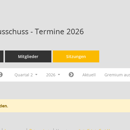
ausschuss - Termine 2026
Mitglieder
Sitzungen
Quartal 2
2026
Aktuell
Gremium au
den.