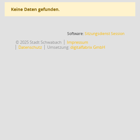
Keine Daten gefunden.
(Wird in
Software:
Sitzungsdienst
Session
© 2025 Stadt Schwabach
Impressum
Datenschutz
Umsetzung:
digitalfabrix GmbH