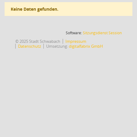
Keine Daten gefunden.
(Wird in
Software:
Sitzungsdienst
Session
© 2025 Stadt Schwabach
Impressum
Datenschutz
Umsetzung:
digitalfabrix GmbH