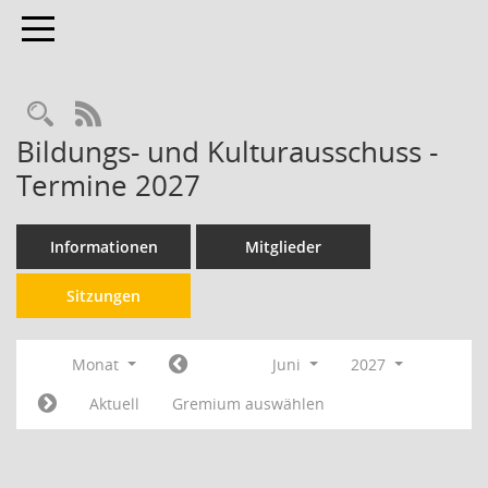
Toggle navigation
RSS-Feed
Bildungs- und Kulturausschuss -
Termine 2027
Informationen
Mitglieder
Sitzungen
Monat
Juni
2027
Aktuell
Gremium auswählen