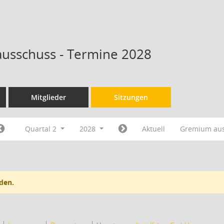
ausschuss - Termine 2028
Mitglieder
Sitzungen
Quartal 2
2028
Aktuell
Gremium au
den.