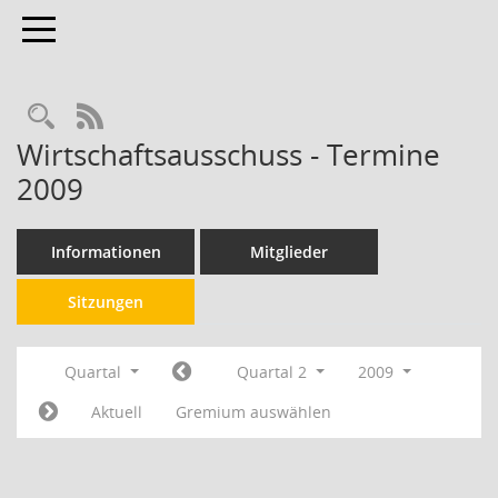
Toggle navigation
RSS-Feed
Wirtschaftsausschuss - Termine
2009
Informationen
Mitglieder
Sitzungen
Quartal
Quartal 2
2009
Aktuell
Gremium auswählen