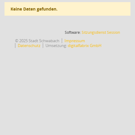
Keine Daten gefunden.
(Wird in
Software:
Sitzungsdienst
Session
© 2025 Stadt Schwabach
Impressum
Datenschutz
Umsetzung:
digitalfabrix GmbH