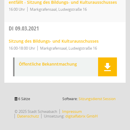
entfällt - Sitzung des Bildungs- und Kulturausschusses
16:00 Uhr
Markgrafensaal, Ludwigstraße 16
DI
09.03.2021
Sitzung des Bildungs- und Kulturausschusses
16:00-18:00 Uhr
Markgrafensaal, Ludwigstraße 16
Öffentliche Bekanntmachung
(Wird in
6 Sätze
Software:
Sitzungsdienst
Session
© 2025 Stadt Schwabach
Impressum
Datenschutz
Umsetzung:
digitalfabrix GmbH