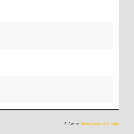
(Wird in
Software:
Sitzungsdienst
Session