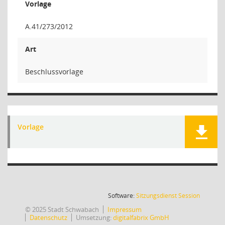
Vorlage
A.41/273/2012
Art
Beschlussvorlage
Vorlage
(Wird in
Software:
Sitzungsdienst
Session
© 2025 Stadt Schwabach
Impressum
Datenschutz
Umsetzung:
digitalfabrix GmbH