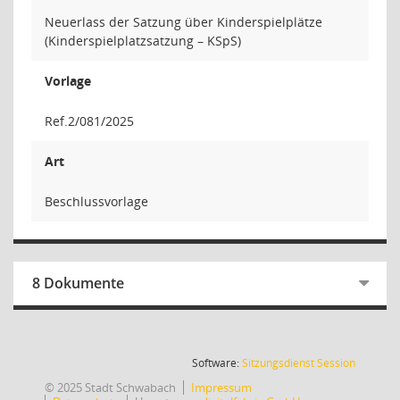
Neuerlass der Satzung über Kinderspielplätze
(Kinderspielplatzsatzung – KSpS)
Vorlage
Ref.2/081/2025
Art
Beschlussvorlage
8 Dokumente
(Wird in
Software:
Sitzungsdienst
Session
© 2025 Stadt Schwabach
Impressum