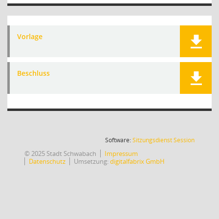
Vorlage
Beschluss
(Wird in
Software:
Sitzungsdienst
Session
© 2025 Stadt Schwabach
Impressum
Datenschutz
Umsetzung:
digitalfabrix GmbH