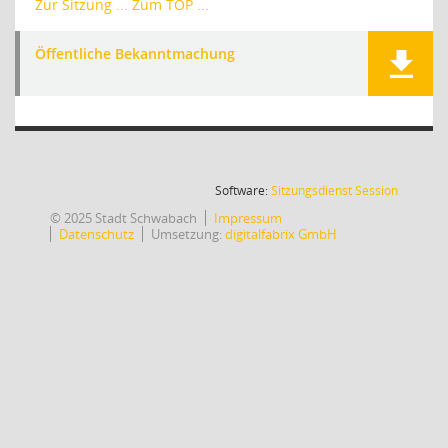
Zur Sitzung ...
Zum TOP ...
Öffentliche Bekanntmachung
(Wird in
Software:
Sitzungsdienst
Session
© 2025 Stadt Schwabach
Impressum
Datenschutz
Umsetzung:
digitalfabrix GmbH