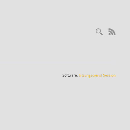
Recherc
RSS-
(Wird in
Software:
Sitzungsdienst
Session