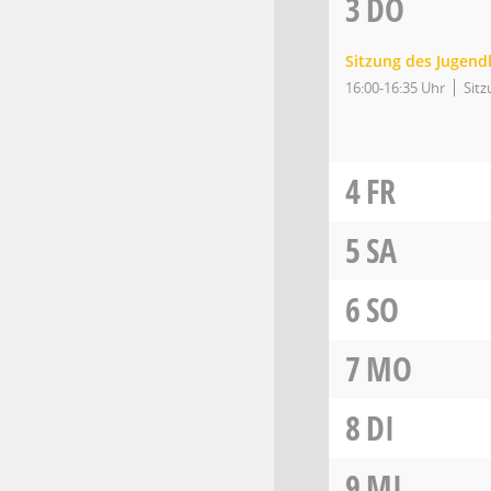
3
DO
Sitzung des Jugend
16:00-16:35 Uhr
Sitz
4
FR
5
SA
6
SO
7
MO
8
DI
9
MI