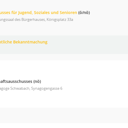
usses für Jugend, Soziales und Senioren
(ö/nö)
ungssaal des Bürgerhauses, Königsplatz 33a
ntliche Bekanntmachung
haftsausschusses
(nö)
agoge Schwabach, Synagogengasse 6