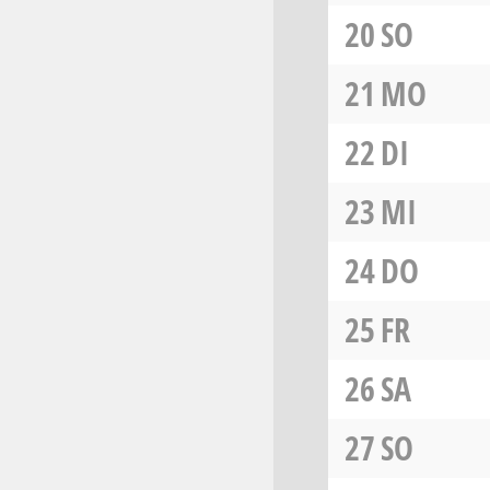
20
SO
21
MO
22
DI
23
MI
24
DO
25
FR
26
SA
27
SO