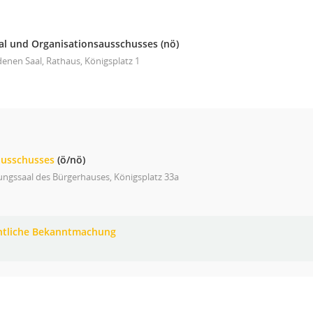
al und Organisationsausschusses
(nö)
enen Saal, Rathaus, Königsplatz 1
ausschusses
(ö/nö)
ungssaal des Bürgerhauses, Königsplatz 33a
ntliche Bekanntmachung