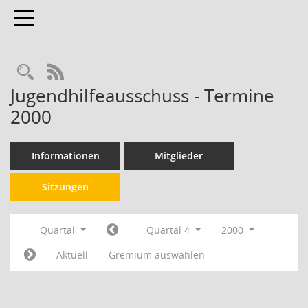
Toggle navigation
RSS-Feed
Jugendhilfeausschuss - Termine
2000
Informationen
Mitglieder
Sitzungen
Quartal
Quartal 4
2000
Aktuell
Gremium auswählen