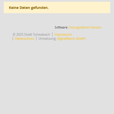
Keine Daten gefunden.
(Wird in
Software:
Sitzungsdienst
Session
© 2025 Stadt Schwabach
Impressum
Datenschutz
Umsetzung:
digitalfabrix GmbH