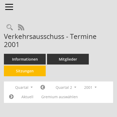
Toggle navigation
RSS-Feed
Verkehrsausschuss - Termine
2001
Informationen
Mitglieder
Sitzungen
Quartal
Quartal 2
2001
Aktuell
Gremium auswählen