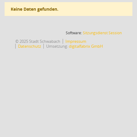
Keine Daten gefunden.
(Wird in
Software:
Sitzungsdienst
Session
© 2025 Stadt Schwabach
Impressum
Datenschutz
Umsetzung:
digitalfabrix GmbH