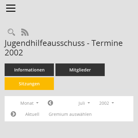
Toggle navigation
RSS-Feed
Jugendhilfeausschuss - Termine
2002
Informationen
Mitglieder
Sitzungen
Monat
Juli
2002
Aktuell
Gremium auswählen