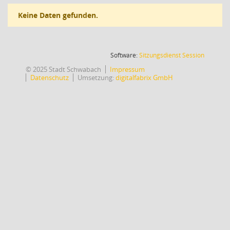
Keine Daten gefunden.
(Wird in
Software:
Sitzungsdienst
Session
© 2025 Stadt Schwabach
Impressum
Datenschutz
Umsetzung:
digitalfabrix GmbH