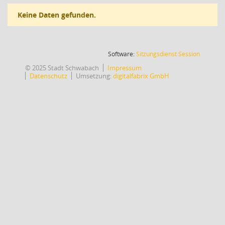
Keine Daten gefunden.
(Wird in
Software:
Sitzungsdienst
Session
© 2025 Stadt Schwabach
Impressum
Datenschutz
Umsetzung:
digitalfabrix GmbH