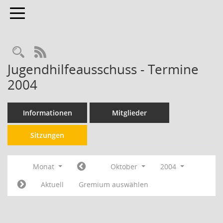
Toggle navigation
RSS-Feed
Jugendhilfeausschuss - Termine
2004
Informationen
Mitglieder
Sitzungen
Monat
Oktober
2004
Aktuell
Gremium auswählen