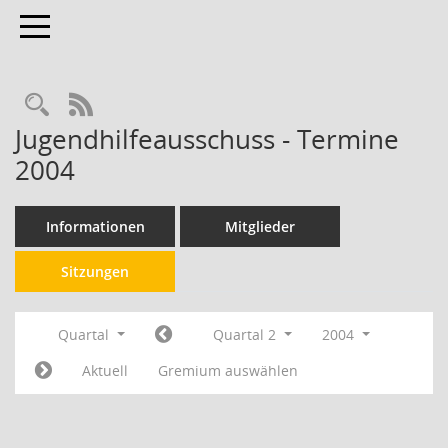
Toggle navigation
RSS-Feed
Jugendhilfeausschuss - Termine
2004
Informationen
Mitglieder
Sitzungen
Quartal
Quartal 2
2004
Aktuell
Gremium auswählen