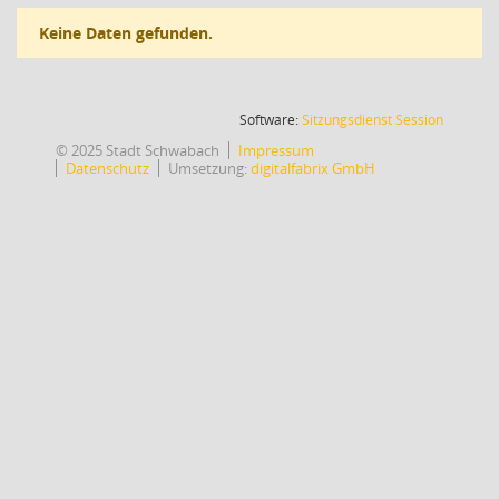
Keine Daten gefunden.
(Wird in
Software:
Sitzungsdienst
Session
© 2025 Stadt Schwabach
Impressum
Datenschutz
Umsetzung:
digitalfabrix GmbH