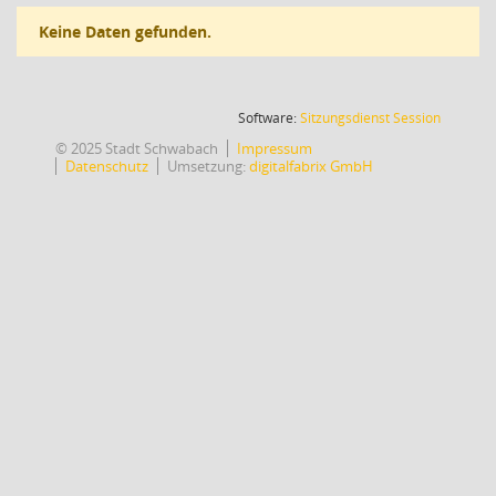
Keine Daten gefunden.
(Wird in
Software:
Sitzungsdienst
Session
© 2025 Stadt Schwabach
Impressum
Datenschutz
Umsetzung:
digitalfabrix GmbH