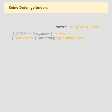
Keine Daten gefunden.
(Wird in
Software:
Sitzungsdienst
Session
© 2025 Stadt Schwabach
Impressum
Datenschutz
Umsetzung:
digitalfabrix GmbH