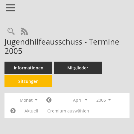
Toggle navigation
RSS-Feed
Jugendhilfeausschuss - Termine
2005
Informationen
Mitglieder
Sitzungen
Monat
April
2005
Aktuell
Gremium auswählen