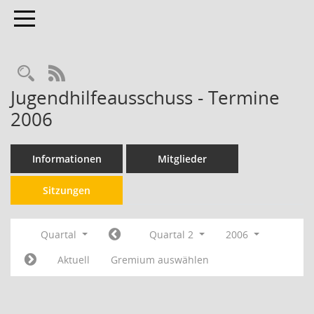
Toggle navigation
RSS-Feed
Jugendhilfeausschuss - Termine
2006
Informationen
Mitglieder
Sitzungen
Quartal
Quartal 2
2006
Aktuell
Gremium auswählen