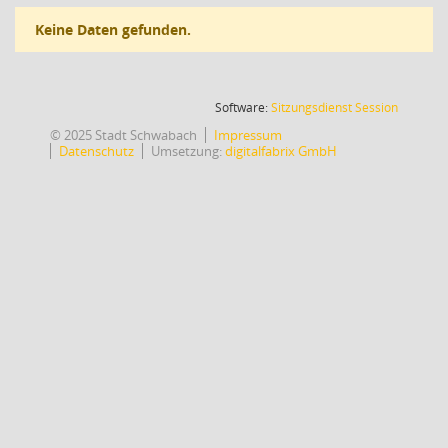
Keine Daten gefunden.
(Wird in
Software:
Sitzungsdienst
Session
© 2025 Stadt Schwabach
Impressum
Datenschutz
Umsetzung:
digitalfabrix GmbH