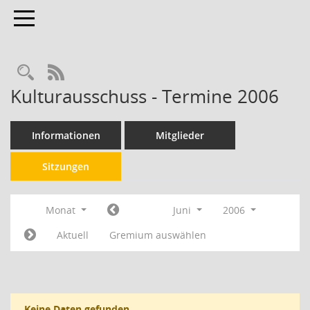
Toggle navigation
RSS-Feed
Kulturausschuss - Termine 2006
Informationen
Mitglieder
Sitzungen
Monat
Juni
2006
Aktuell
Gremium auswählen
Keine Daten gefunden.