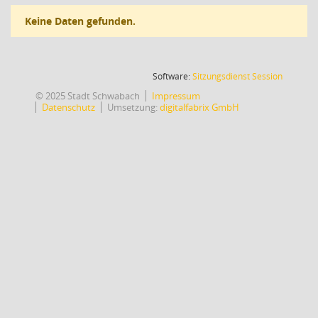
Keine Daten gefunden.
(Wird in
Software:
Sitzungsdienst
Session
© 2025 Stadt Schwabach
Impressum
Datenschutz
Umsetzung:
digitalfabrix GmbH