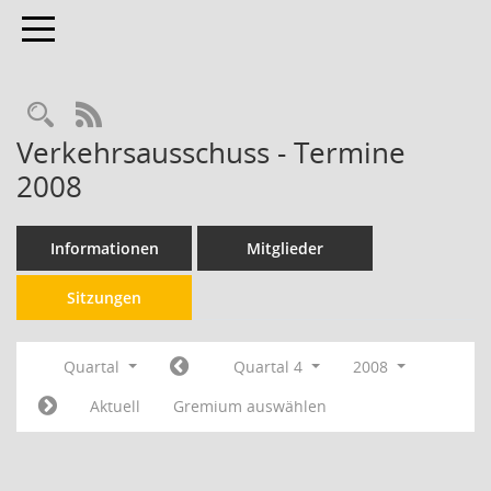
Toggle navigation
RSS-Feed
Verkehrsausschuss - Termine
2008
Informationen
Mitglieder
Sitzungen
Quartal
Quartal 4
2008
Aktuell
Gremium auswählen