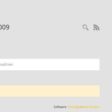
009
RSS-
swählen
(Wird in
Software:
Sitzungsdienst
Session