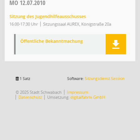
MO
12.07.2010
Sitzung des Jugendhilfeausschusses
16:00-17:30 Uhr
Sitzungssaal AUREX, Königstraße 20a
Öffentliche Bekanntmachung
(Wird in
1 Satz
Software:
Sitzungsdienst
Session
© 2025 Stadt Schwabach
Impressum
Datenschutz
Umsetzung:
digitalfabrix GmbH