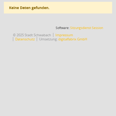
Keine Daten gefunden.
(Wird in
Software:
Sitzungsdienst
Session
© 2025 Stadt Schwabach
Impressum
Datenschutz
Umsetzung:
digitalfabrix GmbH