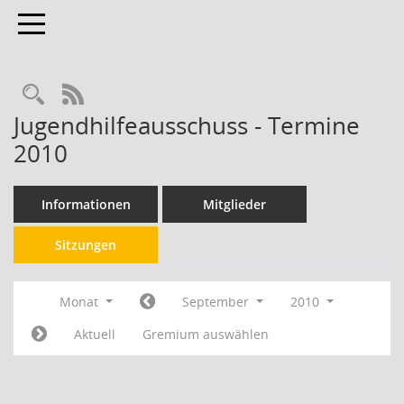
Toggle navigation
RSS-Feed
Jugendhilfeausschuss - Termine
2010
Informationen
Mitglieder
Sitzungen
Monat
September
2010
Aktuell
Gremium auswählen