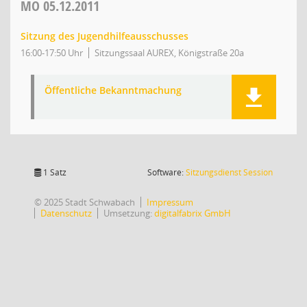
MO
05.12.2011
Sitzung des Jugendhilfeausschusses
16:00-17:50 Uhr
Sitzungssaal AUREX, Königstraße 20a
Öffentliche Bekanntmachung
(Wird in
1 Satz
Software:
Sitzungsdienst
Session
© 2025 Stadt Schwabach
Impressum
Datenschutz
Umsetzung:
digitalfabrix GmbH