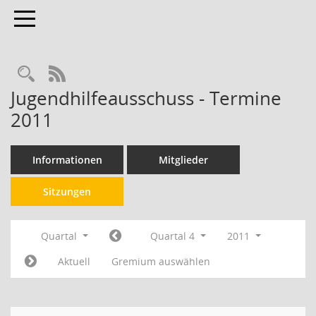
Toggle navigation
RSS-Feed
Jugendhilfeausschuss - Termine
2011
Informationen
Mitglieder
Sitzungen
Quartal
Quartal 4
2011
Aktuell
Gremium auswählen